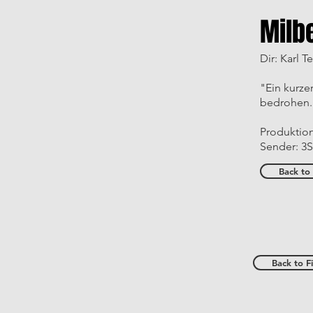
Milb
Dir: Karl 
"Ein kurze
bedrohen."
Produktion
Sender: 3S
Back to 
Back to F