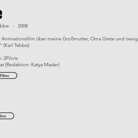
e
Tebbe - 2008
r Animationsfilm über meine Großmutter, Oma Grete und riesig
 (Karl Tebbe)
: 2Pilots
at (Redaktion: Katya Mader)
Films
ilms